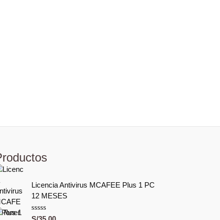
Productos
Licencia Antivirus MCAFEE Plus 1 PC
12 MESES
V
S/
35.00