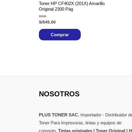
Toner HP CF402X (201X) Amarillo
Original 2300 Pág
Valorado
S/
545.00
con
0
de
Comprar
5
NOSOTROS
PLUS TONER SAC.
Importador - Distribuidor d
Toner Para Impresoras, tintas y equipos de
computo.
Tintas originales | Toner Original | 