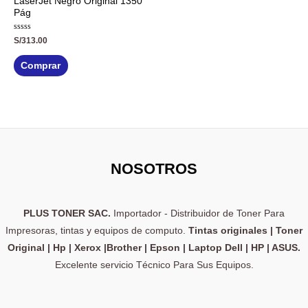
LaserJet Negro Original 1350
Pág
Valorado
S/
313.00
con
0
de
Comprar
5
NOSOTROS
PLUS TONER SAC.
Importador - Distribuidor de Toner Para
Impresoras, tintas y equipos de computo.
Tintas originales | Toner
Original | Hp | Xerox |Brother | Epson | Laptop Dell | HP | ASUS.
Excelente servicio Técnico Para Sus Equipos.