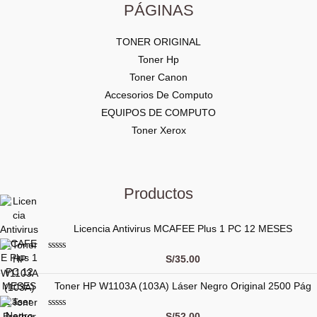
PÁGINAS
TONER ORIGINAL
Toner Hp
Toner Canon
Accesorios De Computo
EQUIPOS DE COMPUTO
Toner Xerox
Productos
Licencia Antivirus MCAFEE Plus 1 PC 12 MESES
V
S/
35.00
a
l
Toner HP W1103A (103A) Láser Negro Original 2500 Pág
o
r
a
d
V
S/
52.00