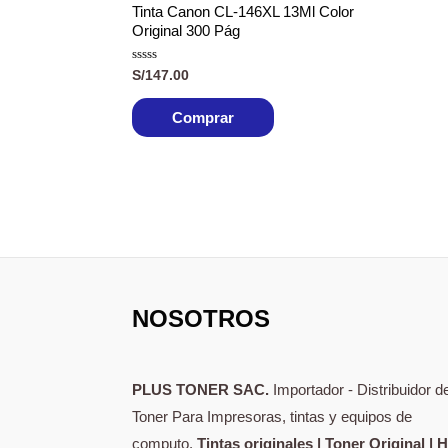
Tinta Canon CL-146XL 13Ml Color
Original 300 Pág
Valorado
S/
147.00
con
0
de
Comprar
5
NOSOTROS
PLUS TONER SAC.
Importador - Distribuidor d
Toner Para Impresoras, tintas y equipos de
computo.
Tintas originales | Toner Original | 