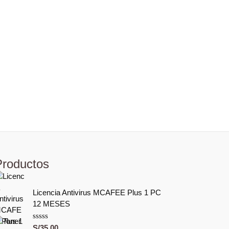
Productos
Licencia Antivirus MCAFEE Plus 1 PC
12 MESES
V
S/
35.00