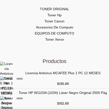
TONER ORIGINAL
Toner Hp
Toner Canon
Accesorios De Computo
EQUIPOS DE COMPUTO
Toner Xerox
Productos
Licencia Antivirus MCAFEE Plus 1 PC 12 MESES
V
S/
35.00
a
l
Toner HP W1103A (103A) Láser Negro Original 2500 Pág
o
r
a
d
V
S/
52.00
o
a
c