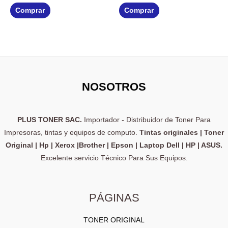
0
0
de
de
Comprar
Comprar
5
5
NOSOTROS
PLUS TONER SAC.
Importador - Distribuidor de Toner Para
Impresoras, tintas y equipos de computo.
Tintas originales | Toner
Original | Hp | Xerox |Brother | Epson | Laptop Dell | HP | ASUS.
Excelente servicio Técnico Para Sus Equipos.
PÁGINAS
TONER ORIGINAL