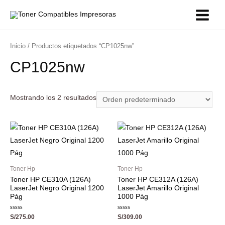
Inicio
/ Productos etiquetados “CP1025nw”
CP1025nw
Mostrando los 2 resultados
Toner Hp
Toner Hp
Toner HP CE310A (126A)
Toner HP CE312A (126A)
LaserJet Negro Original 1200
LaserJet Amarillo Original
Pág
1000 Pág
Valorado
Valorado
S/
275.00
S/
309.00
con
con