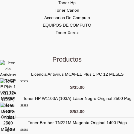
Toner Hp
Toner Canon
Accesorios De Computo
EQUIPOS DE COMPUTO
Toner Xerox
Productos
Licencia Antivirus MCAFEE Plus 1 PC 12 MESES
V
S/
35.00
a
l
Toner HP W1103A (103A) Láser Negro Original 2500 Pág
o
r
a
d
V
S/
52.00
o
a
c
l
o
Toner Brother TN221M Magenta Original 1400 Págs
o
n
r
0
a
d