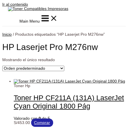
Ir al contenido
Main Menu
Inicio
/ Productos etiquetados “HP Laserjet Pro M276nw”
HP Laserjet Pro M276nw
Mostrando el único resultado
Toner Hp
Toner HP CF211A (131A) LaserJet
Cyan Original 1800 Pág
Valorado con
0
de 5
S/
453.00
Comprar