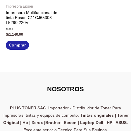
Impresora Epson
Impresora Multifuncional de
tinta Epson C11CJ65303
L5290 220V
Valorado
S/
1,140.00
con
0
de
Comprar
5
NOSOTROS
PLUS TONER SAC.
Importador - Distribuidor de Toner Para
Impresoras, tintas y equipos de computo.
Tintas originales | Toner
Original | Hp | Xerox |Brother | Epson | Laptop Dell | HP | ASUS.
Excelente servicio Técnico Para Sus Equipos.