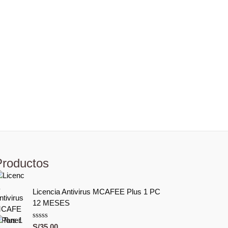
Productos
Licencia Antivirus MCAFEE Plus 1 PC
12 MESES
V
S/
35.00