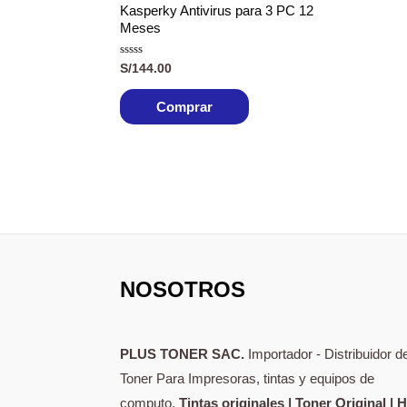
Kasperky Antivirus para 3 PC 12
Meses
Valorado
S/
144.00
con
0
de
Comprar
5
NOSOTROS
PLUS TONER SAC.
Importador - Distribuidor d
Toner Para Impresoras, tintas y equipos de
computo.
Tintas originales | Toner Original | 