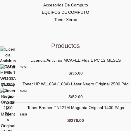
Accesorios De Computo
EQUIPOS DE COMPUTO
Toner Xerox
Productos
Licencia Antivirus MCAFEE Plus 1 PC 12 MESES
V
S/
35.00
a
l
Toner HP W1103A (103A) Láser Negro Original 2500 Pág
o
r
a
d
V
S/
52.00
o
a
c
l
o
Toner Brother TN221M Magenta Original 1400 Págs
o
n
r
0
a
d
d
V
S/
276.00
e
o
a
5
c
l
o