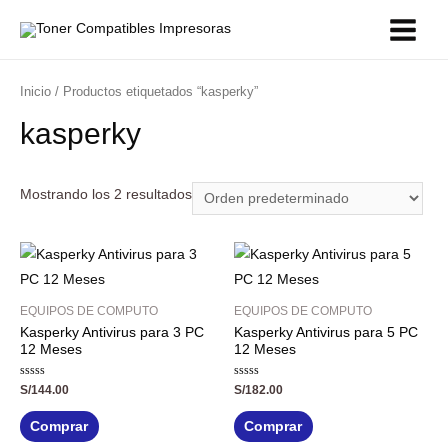
Inicio
/ Productos etiquetados “kasperky”
kasperky
Mostrando los 2 resultados
EQUIPOS DE COMPUTO
EQUIPOS DE COMPUTO
Kasperky Antivirus para 3 PC
Kasperky Antivirus para 5 PC
12 Meses
12 Meses
Valorado
Valorado
S/
144.00
S/
182.00
con
con
0
0
de
de
Comprar
Comprar
5
5