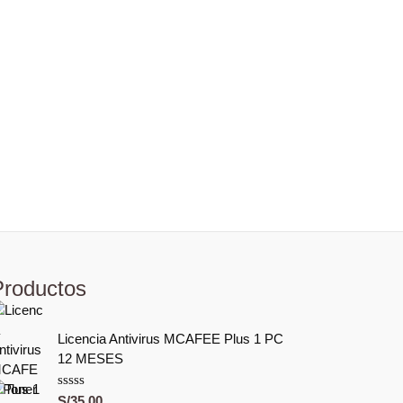
Productos
Licencia Antivirus MCAFEE Plus 1 PC
12 MESES
V
S/
35.00