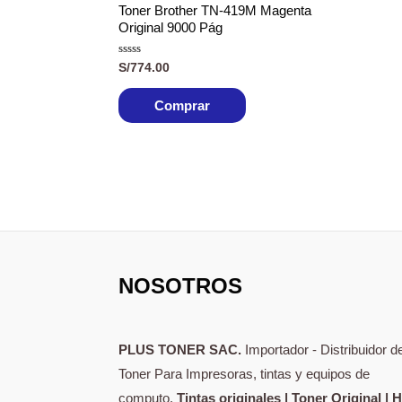
Toner Brother TN-419M Magenta
Original 9000 Pág
Valorado
S/
774.00
con
0
de
Comprar
5
NOSOTROS
PLUS TONER SAC.
Importador - Distribuidor d
Toner Para Impresoras, tintas y equipos de
computo.
Tintas originales | Toner Original | 