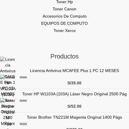
Toner Hp
Toner Canon
Accesorios De Computo
EQUIPOS DE COMPUTO
Toner Xerox
Productos
Licencia Antivirus MCAFEE Plus 1 PC 12 MESES
V
S/
35.00
a
l
Toner HP W1103A (103A) Láser Negro Original 2500 Pág
o
r
a
d
V
S/
52.00
o
a
c
l
o
Toner Brother TN221M Magenta Original 1400 Págs
o
n
r
0
a
d
d