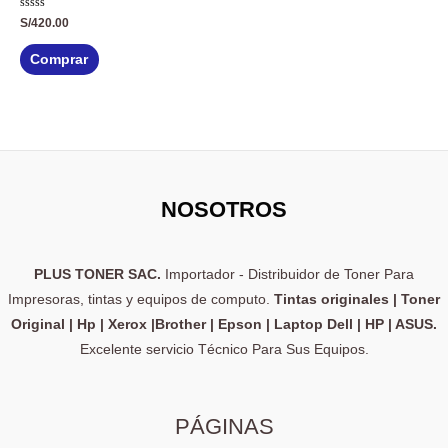
Valorado
S/
420.00
con
0
de
Comprar
5
NOSOTROS
PLUS TONER SAC.
Importador - Distribuidor de Toner Para
Impresoras, tintas y equipos de computo.
Tintas originales | Toner
Original | Hp | Xerox |Brother | Epson | Laptop Dell | HP | ASUS.
Excelente servicio Técnico Para Sus Equipos.
PÁGINAS