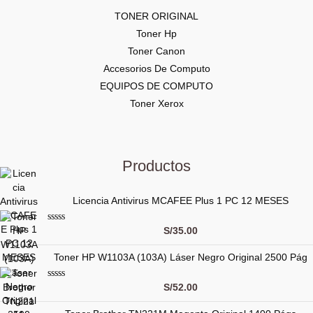
TONER ORIGINAL
Toner Hp
Toner Canon
Accesorios De Computo
EQUIPOS DE COMPUTO
Toner Xerox
Productos
Licencia Antivirus MCAFEE Plus 1 PC 12 MESES
V
S/
35.00
a
l
Toner HP W1103A (103A) Láser Negro Original 2500 Pág
o
r
a
d
V
S/
52.00
o
a
c
l
o