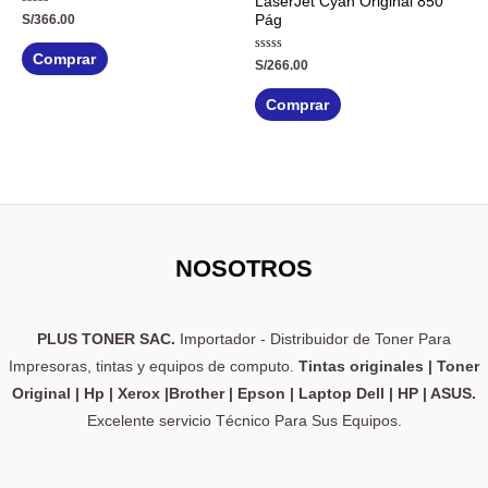
LaserJet Cyan Original 850
Valorado
S/
366.00
Pág
con
0
de
Comprar
Valorado
5
S/
266.00
con
0
de
Comprar
5
NOSOTROS
PLUS TONER SAC.
Importador - Distribuidor de Toner Para
Impresoras, tintas y equipos de computo.
Tintas originales | Toner
Original | Hp | Xerox |Brother | Epson | Laptop Dell | HP | ASUS.
Excelente servicio Técnico Para Sus Equipos.