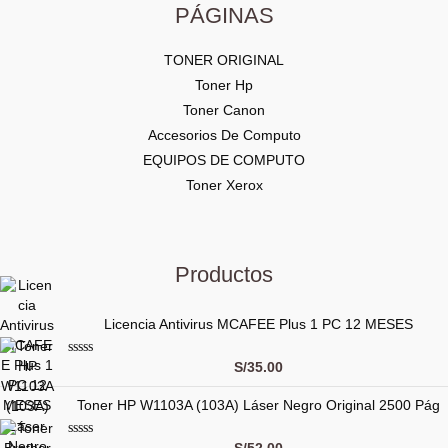
PÁGINAS
TONER ORIGINAL
Toner Hp
Toner Canon
Accesorios De Computo
EQUIPOS DE COMPUTO
Toner Xerox
Productos
Licencia Antivirus MCAFEE Plus 1 PC 12 MESES
V
S/
35.00
a
l
Toner HP W1103A (103A) Láser Negro Original 2500 Pág
o
r
a
d
V