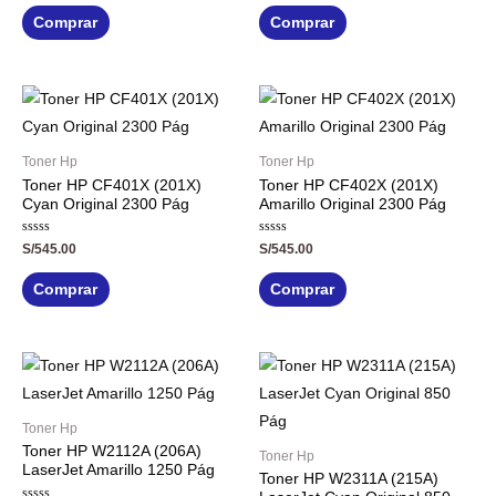
0
0
de
de
Comprar
Comprar
5
5
Toner Hp
Toner Hp
Toner HP CF401X (201X)
Toner HP CF402X (201X)
Cyan Original 2300 Pág
Amarillo Original 2300 Pág
Valorado
Valorado
S/
545.00
S/
545.00
con
con
0
0
de
de
Comprar
Comprar
5
5
Toner Hp
Toner HP W2112A (206A)
Toner Hp
LaserJet Amarillo 1250 Pág
Toner HP W2311A (215A)