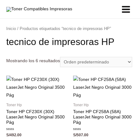
Inicio
/ Productos etiquetados “tecnico de impresoras HP”
tecnico de impresoras HP
Mostrando los 6 resultados
Toner Hp
Toner Hp
Toner HP CF230X (30X)
Toner HP CF258A (58A)
LaserJet Negro Original 3500
LaserJet Negro Original 3000
Pág
Pág
Valorado
Valorado
S/
492.00
S/
507.00
con
con