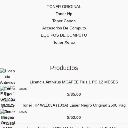
TONER ORIGINAL
Toner Hp
Toner Canon
Accesorios De Computo
EQUIPOS DE COMPUTO
Toner Xerox
Productos
Licencia Antivirus MCAFEE Plus 1 PC 12 MESES
V
S/
35.00
a
l
Toner HP W1103A (103A) Láser Negro Original 2500 Pág
o
r
a
d
V
S/
52.00
o
a
c
l
o