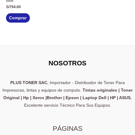
Valorado
S/
794.00
con
0
de
Comprar
5
NOSOTROS
PLUS TONER SAC.
Importador - Distribuidor de Toner Para
Impresoras, tintas y equipos de computo.
Tintas originales | Toner
Original | Hp | Xerox |Brother | Epson | Laptop Dell | HP | ASUS.
Excelente servicio Técnico Para Sus Equipos.
PÁGINAS