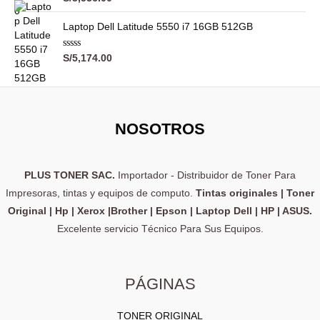
o
a
e
r
c
a
5
c
l
l
s
i
t
o
o
Laptop Dell Latitude 5550 i7 16GB 512GB
n
e
:
g
u
r
0
a
r
S
i
a
d
d
V
e
S/
5,174.00
a
/
o
n
l
a
5
c
:
4
l
a
e
o
o
S
,
n
l
s
r
0
/
3
a
e
:
d
d
4
0
e
r
S
o
NOSOTROS
5
,
0
c
a
/
o
9
.
:
7
n
0
0
0
S
,
d
0
0
PLUS TONER SAC.
Importador - Distribuidor de Toner Para
/
4
e
5
.
.
8
0
Impresoras, tintas y equipos de computo.
Tintas originales | Toner
0
,
0
Original | Hp | Xerox |Brother | Epson | Laptop Dell | HP | ASUS.
0
0
.
Excelente servicio Técnico Para Sus Equipos.
.
0
0
0
0
.
.
0
PÁGINAS
0
.
TONER ORIGINAL