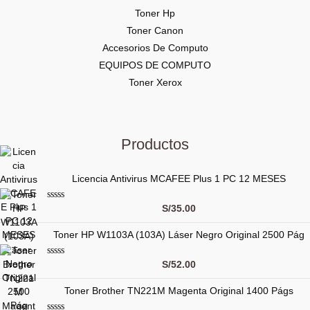
Toner Hp
Toner Canon
Accesorios De Computo
EQUIPOS DE COMPUTO
Toner Xerox
Productos
Licencia Antivirus MCAFEE Plus 1 PC 12 MESES
V
S/
35.00
a
l
Toner HP W1103A (103A) Láser Negro Original 2500 Pág
o
r
a
d
V
S/
52.00
o
a
c
l
o
Toner Brother TN221M Magenta Original 1400 Págs
o
n
r
0
a