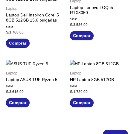
Laptop
Laptop Lenovo LOQ i5
Laptop
RTX3050
Laptop Dell Inspiron Core i5
8GB 512GB 15.6 pulgadas
Valorado
S/
3,536.00
con
0
Valorado
S/
1,768.00
de
con
Comprar
5
0
de
Comprar
5
Laptop
Laptop
Laptop ASUS TUF Ryzen 5
HP Laptop 8GB 512GB
Valorado
Valorado
S/
3,615.00
S/
1,720.00
con
con
0
0
de
de
Comprar
Comprar
5
5
B