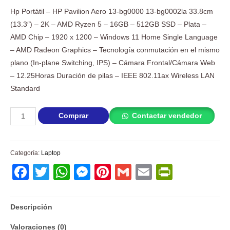
Hp Portátil – HP Pavilion Aero 13-bg0000 13-bg0002la 33.8cm
(13.3″) – 2K – AMD Ryzen 5 – 16GB – 512GB SSD – Plata –
AMD Chip – 1920 x 1200 – Windows 11 Home Single Language
– AMD Radeon Graphics – Tecnología conmutación en el mismo
plano (In-plane Switching, IPS) – Cámara Frontal/Cámara Web
– 12.25Horas Duración de pilas – IEEE 802.11ax Wireless LAN
Standard
Laptop
Comprar
Contactar vendedor
HP
Pavilion
Aero
Categoría:
Laptop
13
Facebook
Twitter
WhatsApp
Messenger
Pinterest
Gmail
Email
PrintFri
cantidad
Descripción
Valoraciones (0)