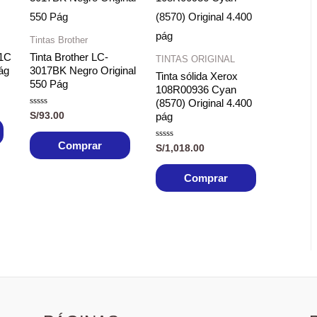
Tintas Brother
01C
Tinta Brother LC-
TINTAS ORIGINAL
ág
3017BK Negro Original
Tinta sólida Xerox
550 Pág
108R00936 Cyan
(8570) Original 4.400
Valorado
S/
93.00
pág
con
0
de
Comprar
Valorado
S/
1,018.00
5
con
0
de
Comprar
5