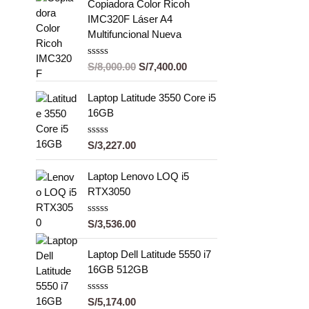
o
Copiadora Color Ricoh
r
IMC320F Láser A4
a
Multifuncional Nueva
d
o
c
o
V
S/
8,000.00
S/
7,400.00
n
a
0
l
d
o
Laptop Latitude 3550 Core i5
e
r
16GB
5
a
d
o
V
S/
3,227.00
c
a
o
l
n
o
Laptop Lenovo LOQ i5
0
r
d
RTX3050
a
e
d
5
o
V
S/
3,536.00
c
a
o
l
n
o
Laptop Dell Latitude 5550 i7
0
r
d
16GB 512GB
a
e
d
5
o
V
S/
5,174.00
c