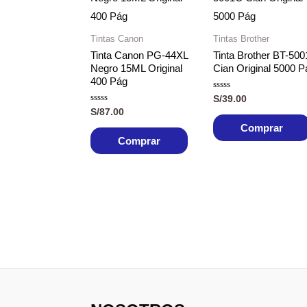
Tintas Canon
Tintas Brother
Tinta Canon PG-44XL
Tinta Brother BT-50
Negro 15ML Original
Cian Original 5000 P
400 Pág
Valorado
S/
39.00
con
Valorado
S/
87.00
0
con
de
0
Comprar
5
de
Comprar
5