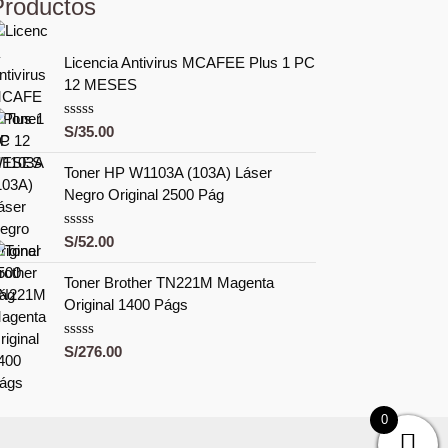
Productos
Licencia Antivirus MCAFEE Plus 1 PC
12 MESES
V
S/
35.00
a
l
Toner HP W1103A (103A) Láser
o
r
Negro Original 2500 Pág
a
d
o
V
S/
52.00
c
a
o
l
n
Toner Brother TN221M Magenta
o
0
r
Original 1400 Págs
d
a
e
d
5
o
V
S/
276.00
c
a
o
l
n
o
0
r
0
d
a
e
d