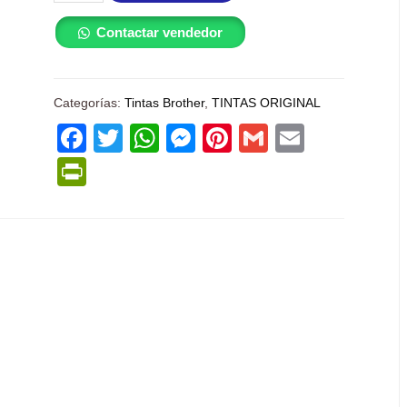
Contactar vendedor
Categorías:
Tintas Brother
,
TINTAS ORIGINAL
Facebook
Twitter
WhatsApp
Messenger
Pinterest
Gmail
Email
PrintFriendly