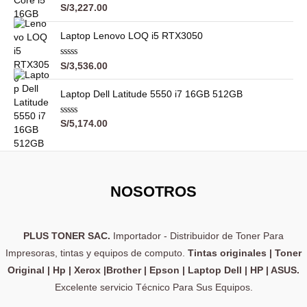
5
d
V
S/
3,227.00
o
a
c
l
o
o
Laptop Lenovo LOQ i5 RTX3050
n
r
0
a
d
d
V
e
S/
3,536.00
o
a
5
c
l
o
o
Laptop Dell Latitude 5550 i7 16GB 512GB
n
r
0
a
d
d
V
e
S/
5,174.00
o
a
5
c
l
o
o
n
r
0
a
d
d
e
o
NOSOTROS
5
c
o
n
0
d
PLUS TONER SAC.
Importador - Distribuidor de Toner Para
e
5
Impresoras, tintas y equipos de computo.
Tintas originales | Toner
Original | Hp | Xerox |Brother | Epson | Laptop Dell | HP | ASUS.
Excelente servicio Técnico Para Sus Equipos.