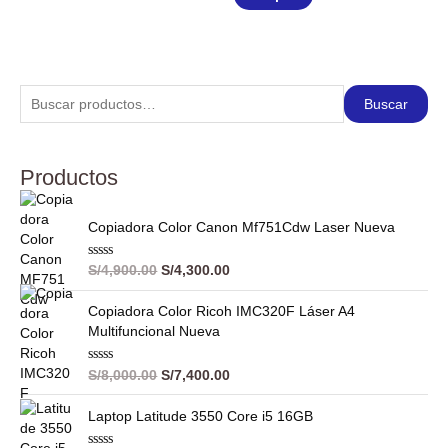
Buscar
Productos
Copiadora Color Canon Mf751Cdw Laser Nueva
V
S/
4,900.00
S/
4,300.00
a
l
o
Copiadora Color Ricoh IMC320F Láser A4
r
Multifuncional Nueva
a
d
o
c
V
S/
8,000.00
S/
7,400.00
o
a
n
l
0
o
Laptop Latitude 3550 Core i5 16GB
d
r
e
a