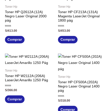
Toner Hp
Toner Hp
Toner HP Q2612A (12A)
Toner HP CF213A (131A)
Negro Laser Original 2000
Magenta LaserJet Original
pág
1800 pág
Valorado
Valorado
S/
413.00
S/
453.00
con
con
0
0
de
de
Comprar
Comprar
5
5
Toner Hp
Toner HP W2112A (206A)
Toner Hp
LaserJet Amarillo 1250 Pág
Toner HP CF500A (202A)
Negro Laser Original 1400
Valorado
S/
366.00
pág
con
0
de
Comprar
Valorado
5
S/
318.00
con
0
de
Comprar
5