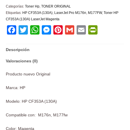
Categorías:
Toner Hp
,
TONER ORIGINAL
Etiquetas:
HP CF353A (130A)
,
LaserJet Pro M176n
,
M177FW
,
Toner HP
CF353A (130A) LaserJet Magenta
Facebook
Twitter
WhatsApp
Messenger
Pinterest
Gmail
Email
PrintFri
Descripción
Valoraciones (0)
Producto nuevo Original
Marca: HP
Modelo: HP CF353A (130A)
Compatible con: M176n, M177fw
Color: Magenta