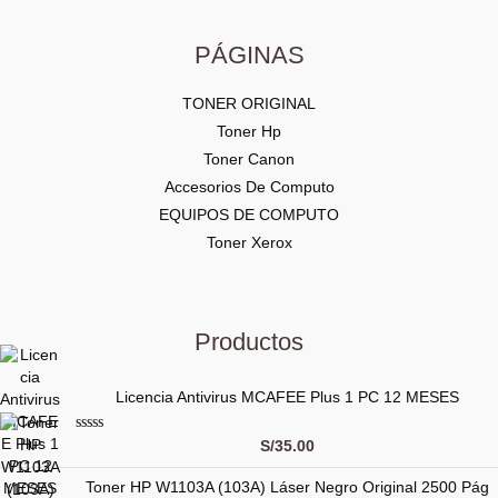
PÁGINAS
TONER ORIGINAL
Toner Hp
Toner Canon
Accesorios De Computo
EQUIPOS DE COMPUTO
Toner Xerox
Productos
Licencia Antivirus MCAFEE Plus 1 PC 12 MESES
V
S/
35.00
a
l
Toner HP W1103A (103A) Láser Negro Original 2500 Pág
o