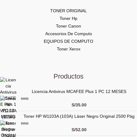
TONER ORIGINAL
Toner Hp
Toner Canon
Accesorios De Computo
EQUIPOS DE COMPUTO
Toner Xerox
Productos
Licencia Antivirus MCAFEE Plus 1 PC 12 MESES
V
S/
35.00
a
l
Toner HP W1103A (103A) Láser Negro Original 2500 Pág
o
r
a
d
V
S/
52.00
o
a
c