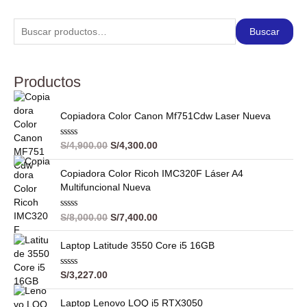
Buscar
Productos
Copiadora Color Canon Mf751Cdw Laser Nueva
V
S/
4,900.00
S/
4,300.00
a
l
o
Copiadora Color Ricoh IMC320F Láser A4
r
Multifuncional Nueva
a
d
o
c
V
S/
8,000.00
S/
7,400.00
o
a
n
l
0
o
Laptop Latitude 3550 Core i5 16GB
d
r
e
a
5
d
V
S/
3,227.00
o
a
c
l
o
o
Laptop Lenovo LOQ i5 RTX3050
n