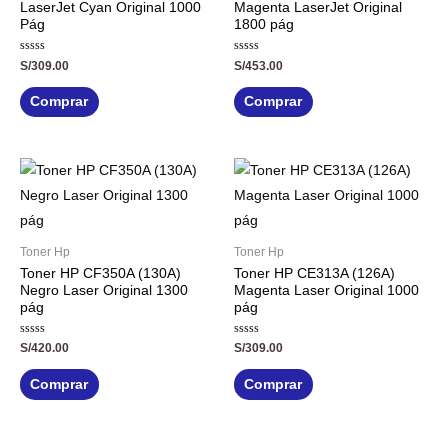
LaserJet Cyan Original 1000
Magenta LaserJet Original
Pág
1800 pág
Valorado
Valorado
S/
309.00
S/
453.00
con
con
0
0
de
de
Comprar
Comprar
5
5
Toner Hp
Toner Hp
Toner HP CF350A (130A)
Toner HP CE313A (126A)
Negro Laser Original 1300
Magenta Laser Original 1000
pág
pág
Valorado
Valorado
S/
420.00
S/
309.00
con
con
0
0
de
de
Comprar
Comprar
5
5