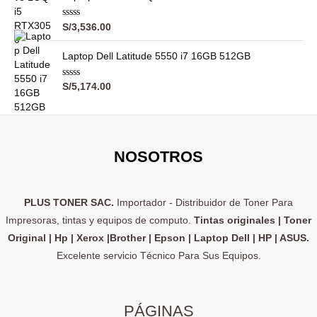
r
0
a
d
d
V
e
S/
3,536.00
o
a
5
c
l
o
o
Laptop Dell Latitude 5550 i7 16GB 512GB
n
r
0
a
d
d
V
e
S/
5,174.00
o
a
5
c
l
o
o
n
r
0
a
d
d
e
o
NOSOTROS
5
c
o
n
0
d
PLUS TONER SAC.
Importador - Distribuidor de Toner Para
e
5
Impresoras, tintas y equipos de computo.
Tintas originales | Toner
Original | Hp | Xerox |Brother | Epson | Laptop Dell | HP | ASUS.
Excelente servicio Técnico Para Sus Equipos.
PÁGINAS