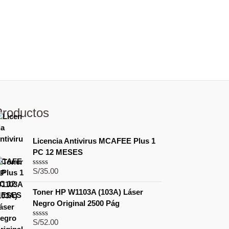
Productos
Licencia Antivirus MCAFEE Plus 1
PC 12 MESES
S/
35.00
V
a
l
Toner HP W1103A (103A) Láser
o
Negro Original 2500 Pág
r
a
d
S/
52.00
V
o